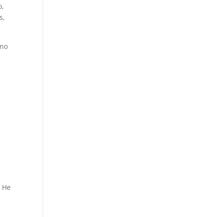
o,
s,
ino
. He