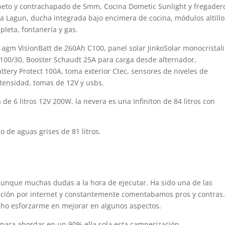
 abeto y contrachapado de 5mm, Cocina Dometic Sunlight y fregader
 Lagun, ducha integrada bajo encimera de cocina, módulos altillo
pleta, fontanería y gas.
a agm VisionBatt de 260Ah C100, panel solar JinkoSolar monocristal
 100/30, Booster Schaudt 25A para carga desde alternador,
ttery Protect 100A, toma exterior Ctec, sensores de niveles de
tensidad, tomas de 12V y usbs.
 de 6 litros 12V 200W, l
a nevera es una Infiniton de 84 litros con
o de aguas grises de 81 litros.
n aunque muchas dudas a la hora de ejecutar. Ha sido una de las
ación por internet y constantemente comentabamos pros y contras
ho esforzarme en mejorar en algunos aspectos.
 para abordar en un 90% ella sola esta camperización.