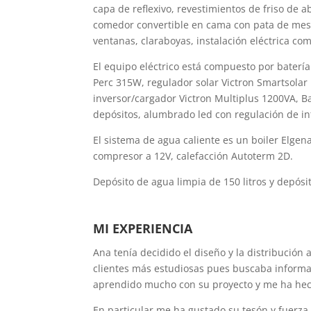
capa de reflexivo, revestimientos de friso de
comedor convertible en cama con pata de mesa
ventanas, claraboyas, instalación eléctrica com
El equipo eléctrico está compuesto por baterí
Perc 315W, regulador solar Victron Smartsolar
inversor/cargador Victron Multiplus 1200VA, Ba
depósitos, alumbrado led con regulación de in
El sistema de agua caliente es un boiler Elgena
compresor a 12V
, calefacción Autoterm 2D.
Depósito de agua limpia de 150 litros y depósit
MI EXPERIENCIA
Ana tenía decidido el diseño y la distribució
clientes más estudiosas pues buscaba inform
aprendido mucho con su proyecto y me ha hec
En particular me ha gustado su tesón y fuerza